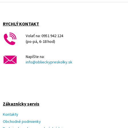
p
Z
r
á
v
p
k
ä
RYCHLÝ KONTAKT
y
t
v
i
Volať na: 0951 942 124
ý
e
(po-pá, 6-18 hod)
p
i
s
Napíšte na:
u
info@oblieckypreskolky.sk
Zákaznícky servis
Kontakty
Obchodné podmienky