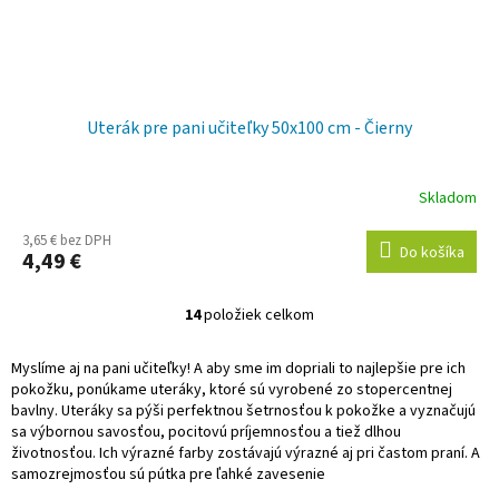
Uterák pre pani učiteľky 50x100 cm - Čierny
Skladom
3,65 € bez DPH
Do košíka
4,49 €
14
položiek celkom
O
v
l
Myslíme aj na pani učiteľky! A aby sme im dopriali to najlepšie pre ich
á
pokožku, ponúkame uteráky, ktoré sú vyrobené zo stopercentnej
d
bavlny. Uteráky sa pýši perfektnou šetrnosťou k pokožke a vyznačujú
a
sa výbornou savosťou, pocitovú príjemnosťou a tiež dlhou
c
životnosťou. Ich výrazné farby zostávajú výrazné aj pri častom praní. A
i
samozrejmosťou sú pútka pre ľahké zavesenie
e