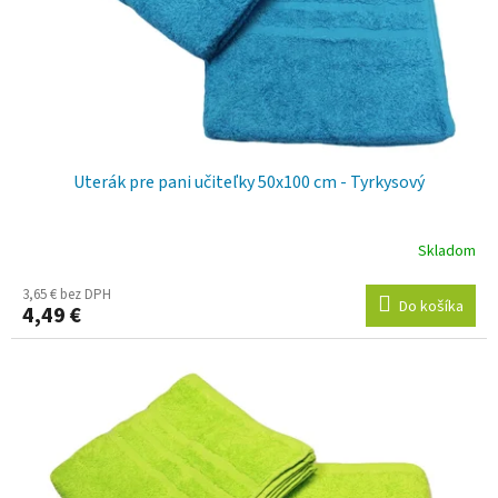
d
o
u
v
k
t
o
v
Uterák pre pani učiteľky 50x100 cm - Tyrkysový
Skladom
3,65 € bez DPH
Do košíka
4,49 €