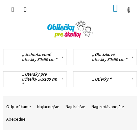
Prejsť
NÁKUP
na
obsah
KOŠÍK
Jednofarebné
Obrázkové
uteráky 30x50 cm
uteráky 30x50 cm
Uteráky pre
učiteľky 50x100 cm
Utierky
R
a
Odporúčame
Najlacnejšie
Najdrahšie
Najpredávanejšie
d
e
Abecedne
n
i
V