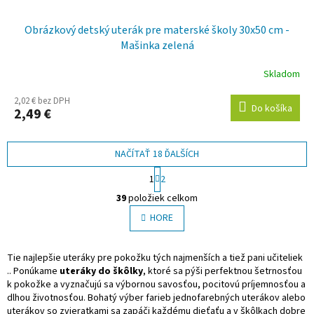
Obrázkový detský uterák pre materské školy 30x50 cm -
Mašinka zelená
Skladom
2,02 € bez DPH
Do košíka
2,49 €
NAČÍTAŤ 18 ĎALŠÍCH
S
1
2
t
O
r
39
položiek celkom
v
á
l
HORE
n
á
k
o
d
v
a
Tie najlepšie uteráky pre pokožku tých najmenších a tiež pani učiteliek
a
c
.. Ponúkame
uteráky do škôlky
, ktoré sa pýši perfektnou šetrnosťou
n
i
k pokožke a vyznačujú sa výbornou savosťou, pocitovú príjemnosťou a
i
e
dlhou životnosťou. Bohatý výber farieb jednofarebných uterákov alebo
e
p
uterákov so zvieratkami sa zapáči každému dieťaťu a v škôlkach dobre