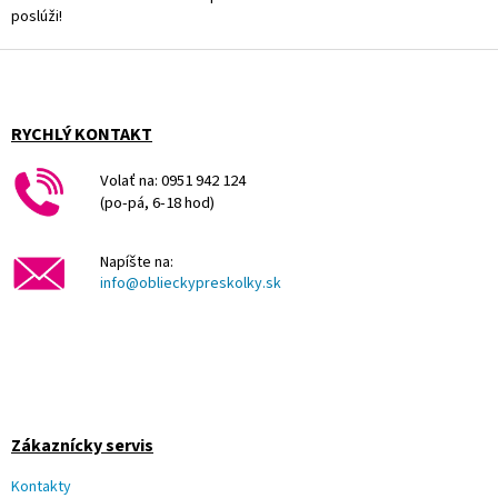
r
poslúži!
v
Z
k
y
á
v
p
ý
ä
RYCHLÝ KONTAKT
p
t
i
i
Volať na: 0951 942 124
s
e
(po-pá, 6-18 hod)
u
Napíšte na:
info@oblieckypreskolky.sk
Zákaznícky servis
Kontakty