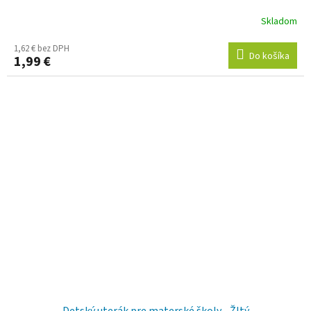
Skladom
1,62 € bez DPH
Do košíka
1,99 €
Detský uterák pre materské školy - Žltý