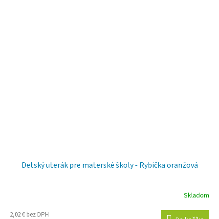
Detský uterák pre materské školy - Rybička oranžová
Skladom
2,02 € bez DPH