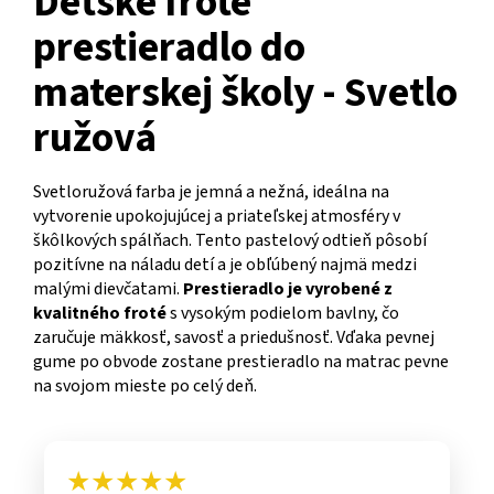
Detské froté
prestieradlo do
materskej školy - Svetlo
ružová
Svetloružová farba je jemná a nežná, ideálna na
vytvorenie upokojujúcej a priateľskej atmosféry v
škôlkových spálňach. Tento pastelový odtieň pôsobí
pozitívne na náladu detí a je obľúbený najmä medzi
malými dievčatami.
Prestieradlo je vyrobené z
kvalitného froté
s vysokým podielom bavlny, čo
zaručuje mäkkosť, savosť a priedušnosť. Vďaka pevnej
gume po obvode zostane prestieradlo na matrac pevne
na svojom mieste po celý deň.
★★★★★