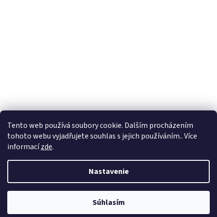
Tento web používá soubory cookie. Dalším procházením
tohoto webu vyjadřujete souhlas s jejich používáním.. Více
informací
zde
.
Vytvoril Shoptet
Nastavenie
Copyright ©
2012 - 2026
Oblieckypreskolky.sk, Malé náměstí 104,
Súhlasím
Frýdek-Místek, 73801