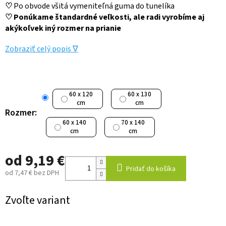
♡
Po obvode všitá vymeniteľná guma do tunelíka
♡
Ponúkame štandardné veľkosti, ale radi vyrobíme aj
akýkoľvek iný rozmer na prianie
Zobraziť celý popis ∇
60 x 120
60 x 130
cm
cm
Rozmer:
60 x 140
70 x 140
cm
cm
od
9,19 €
Pridať do košíka
od
7,47 €
bez DPH
Jednotková
cena:
Zvoľte variant