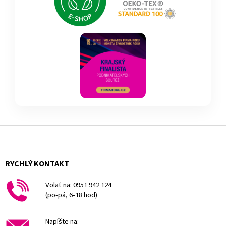
Z
á
p
ä
RYCHLÝ KONTAKT
t
i
Volať na: 0951 942 124
e
(po-pá, 6-18 hod)
Napíšte na: