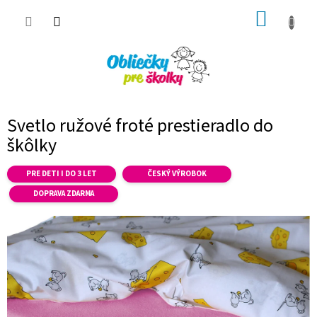
Prejsť
NÁKUP
na
obsah
KOŠÍK
Svetlo ružové froté prestieradlo do
škôlky
PRE DETI I DO 3 LET
ČESKÝ VÝROBOK
DOPRAVA ZDARMA