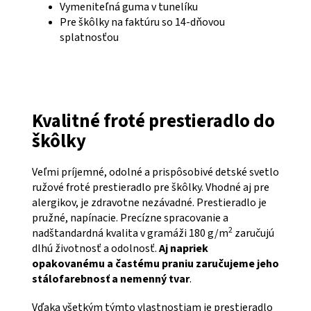
Vymeniteľná guma v tunelíku
Pre škôlky na faktúru so 14-dňovou
splatnosťou
Kvalitné froté prestieradlo do
škôlky
Veľmi príjemné, odolné a prispôsobivé detské svetlo
ružové froté prestieradlo pre škôlky. Vhodné aj pre
alergikov, je zdravotne nezávadné. Prestieradlo je
pružné, napínacie. Precízne spracovanie a
2
nadštandardná kvalita v gramáži 180 g/m
zaručujú
dlhú životnosť a odolnosť.
Aj napriek
opakovanému a častému praniu zaručujeme jeho
stálofarebnosť a nemenný tvar
.
Vďaka všetkým týmto vlastnostiam je prestieradlo