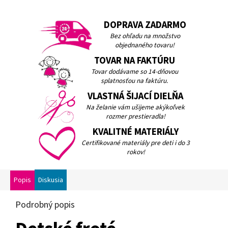
DOPRAVA ZADARMO
Bez ohľadu na množstvo
objednaného tovaru!
TOVAR NA FAKTÚRU
Tovar dodávame so 14-dňovou
splatnosťou na faktúru.
VLASTNÁ ŠIJACÍ DIELŇA
Na želanie vám ušijeme akýkoľvek
rozmer prestieradla!
KVALITNÉ MATERIÁLY
Certifikované materiály pre deti i do 3
rokov!
Popis
Diskusia
Podrobný popis