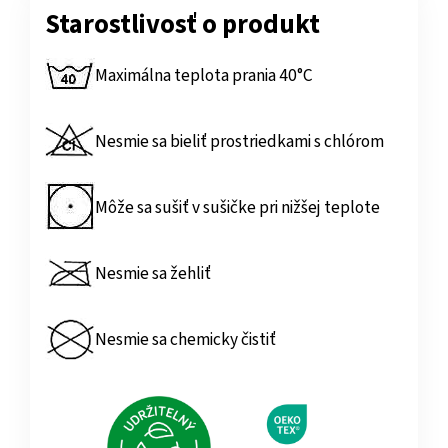
Starostlivosť o produkt
Maximálna teplota prania 40°C
Nesmie sa bieliť prostriedkami s chlórom
Môže sa sušiť v sušičke pri nižšej teplote
Nesmie sa žehliť
Nesmie sa chemicky čistiť