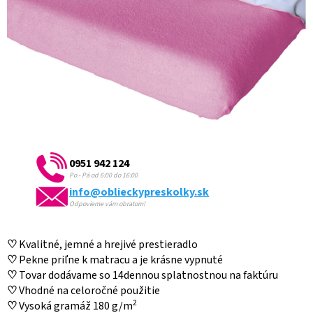
0951 942 124
Po - Pá od 6:00 do 16:00
info@oblieckypreskolky.sk
Odpovieme vám obratom!
♡
Kvalitné, jemné a hrejivé prestieradlo
♡
Pekne priľne k matracu a je krásne vypnuté
♡
Tovar dodávame so 14dennou splatnostnou na faktúru
♡
Vhodné na celoročné použitie
2
♡
Vysoká gramáž 180 g/m