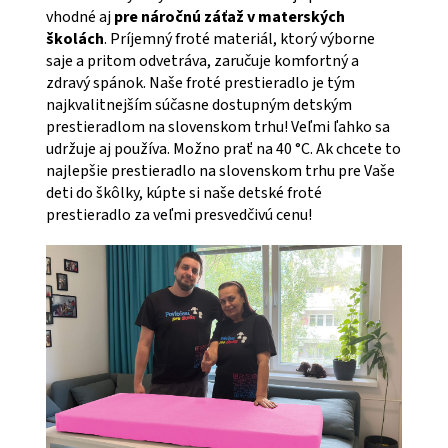
vhodné aj
pre náročnú záťaž v materských
školách
. Príjemný froté materiál, ktorý výborne
saje a pritom odvetráva, zaručuje komfortný a
zdravý spánok. Naše froté prestieradlo je tým
najkvalitnejším súčasne dostupným detským
prestieradlom na slovenskom trhu! Veľmi ľahko sa
udržuje aj používa. Možno prať na 40 °C. Ak chcete to
najlepšie prestieradlo na slovenskom trhu pre Vaše
deti do škôlky, kúpte si naše detské froté
prestieradlo za veľmi presvedčivú cenu!