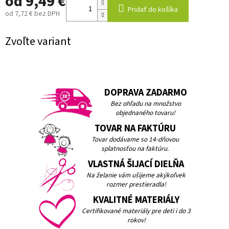
od
9,49 €
Pridať do košíka
od
7,72 €
bez DPH
Jednotková
cena:
Zvoľte variant
DOPRAVA ZADARMO
Bez ohľadu na množstvo
objednaného tovaru!
TOVAR NA FAKTÚRU
Tovar dodávame so 14-dňovou
splatnosťou na faktúru.
VLASTNÁ ŠIJACÍ DIELŇA
Na želanie vám ušijeme akýkoľvek
rozmer prestieradla!
KVALITNÉ MATERIÁLY
Certifikované materiály pre deti i do 3
rokov!