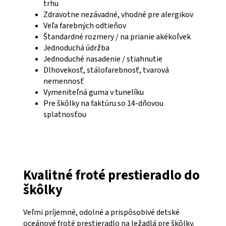
trhu
Zdravotne nezávadné, vhodné pre alergikov
Veľa farebných odtieňov
Štandardné rozmery / na prianie akékoľvek
Jednoduchá údržba
Jednoduché nasadenie / stiahnutie
Dlhovekosť, stálofarebnosť, tvarová
nemennosť
Vymeniteľná guma v tunelíku
Pre škôlky na faktúru so 14-dňovou
splatnosťou
Kvalitné froté prestieradlo do
škôlky
Veľmi príjemné, odolné a prispôsobivé detské
oceánové froté prestieradlo na ležadlá pre škôlky.