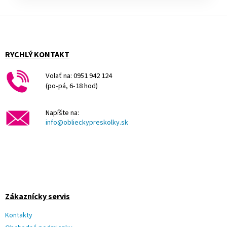
Z
á
p
ä
RYCHLÝ KONTAKT
t
i
Volať na: 0951 942 124
e
(po-pá, 6-18 hod)
Napíšte na:
info@oblieckypreskolky.sk
Zákaznícky servis
Kontakty