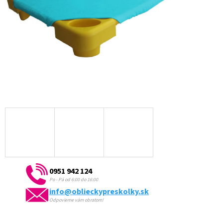
0951 942 124
Po - Pá od 6:00 do 16:00
info@oblieckypreskolky.sk
Odpovieme vám obratom!