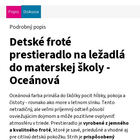
Popis
Diskusia
Podrobný popis
Detské froté
prestieradlo na ležadlá
do materskej školy -
Oceánová
Oceánová farba prináša do škôlky pocit hĺbky, pokoja a
čistoty - rovnako ako more v letnom slnku. Tento
netradičný, ale veľmi príjemný odtieň pôsobí
osviežujúcim dojmom a môže pozitívne ovplyvniť
atmosféru v triede. Prestieradlo je
vyrobené z jemného
a kvalitného froté
, ktoré je savé, priedušné a vhodné aj
pre citlivú detskú pokožku. Strih je
prispôsobený