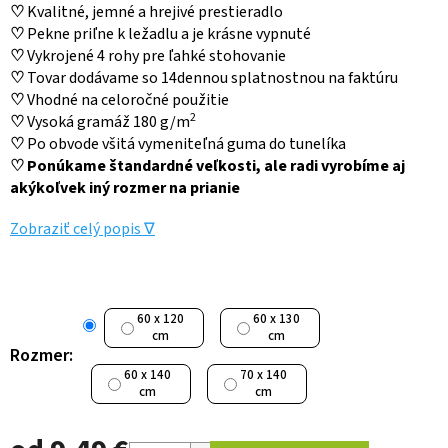
♡
Kvalitné, jemné a hrejivé prestieradlo
♡
Pekne priľne k ležadlu a je krásne vypnuté
♡
Vykrojené 4 rohy pre ľahké stohovanie
♡
Tovar dodávame so 14dennou splatnostnou na faktúru
♡
Vhodné na celoročné použitie
2
♡
Vysoká gramáž 180 g/m
♡
Po obvode všitá vymeniteľná guma do tunelíka
♡
Ponúkame štandardné veľkosti, ale radi vyrobíme aj
akýkoľvek iný rozmer na prianie
Zobraziť celý popis ∇
60 x 120
60 x 130
cm
cm
Rozmer:
60 x 140
70 x 140
cm
cm