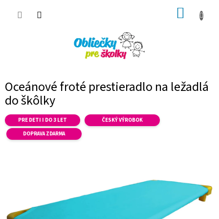
Prejsť
NÁKUP
na
obsah
KOŠÍK
Oceánové froté prestieradlo na ležadlá
do škôlky
PRE DETI I DO 3 LET
ČESKÝ VÝROBOK
DOPRAVA ZDARMA