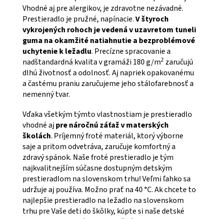
Vhodné aj pre alergikov, je zdravotne nezávadné.
Prestieradlo je pružné, napínacie
.
V štyroch
vykrojených rohoch je vedená v uzavretom tuneli
guma na okamžité natiahnutie a bezproblémové
uchytenie k ležadlu
. Precízne spracovanie a
2
nadštandardná kvalita v gramáži 180 g/m
zaručujú
dlhú životnosť a odolnosť. Aj napriek opakovanému
a častému praniu zaručujeme jeho stálofarebnosť a
nemenný tvar.
Vďaka všetkým týmto vlastnostiam je prestieradlo
vhodné aj
pre náročnú záťaž v materských
školách
. Príjemný froté materiál, ktorý výborne
saje a pritom odvetráva, zaručuje komfortný a
zdravý spánok. Naše froté prestieradlo je tým
najkvalitnejším súčasne dostupným detským
prestieradlom na slovenskom trhu! Veľmi ľahko sa
udržuje aj používa. Možno prať na 40 °C. Ak chcete to
najlepšie prestieradlo na ležadlo na slovenskom
trhu pre Vaše deti do škôlky, kúpte si naše detské