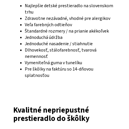
Najlepšie detské prestieradlo na slovenskom
trhu
Zdravotne nezávadné, vhodné pre alergikov
Veľa farebných odtieňov
Štandardné rozmery / na prianie akékoľvek
Jednoduchá údržba
Jednoduché nasadenie / stiahnutie
Dlhovekosť, stálofarebnosť, tvarová
nemennosť
Vymeniteľná guma v tunelíku
Pre škôlky na faktúru so 14-dňovou
splatnosťou
Kvalitné nepriepustné
prestieradlo do škôlky