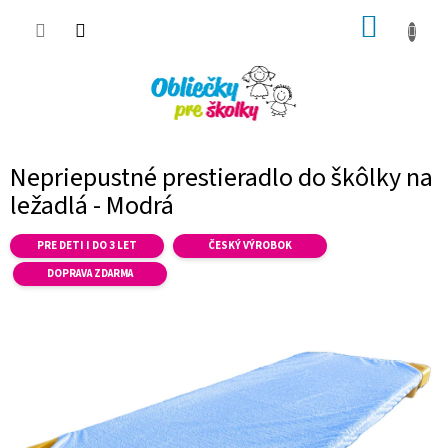
Prejsť
NÁKUP
na
obsah
KOŠÍK
Nepriepustné prestieradlo do škôlky na
ležadlá - Modrá
PRE DETI I DO 3 LET
ČESKÝ VÝROBOK
DOPRAVA ZDARMA