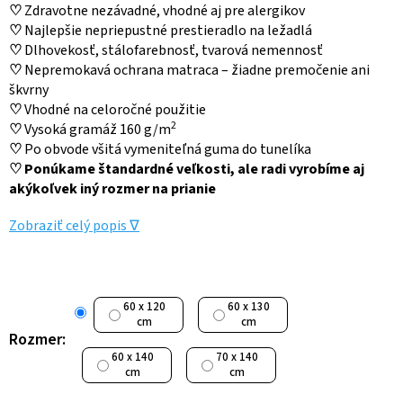
♡
Zdravotne nezávadné, vhodné aj pre alergikov
♡
Najlepšie nepriepustné prestieradlo na ležadlá
♡
Dlhovekosť, stálofarebnosť, tvarová nemennosť
♡
Nepremokavá ochrana matraca – žiadne premočenie ani
škvrny
♡
Vhodné na celoročné použitie
2
♡
Vysoká gramáž 160 g/m
♡
Po obvode všitá vymeniteľná guma do tunelíka
♡
Ponúkame štandardné veľkosti, ale radi vyrobíme aj
akýkoľvek iný rozmer na prianie
Zobraziť celý popis ∇
60 x 120
60 x 130
cm
cm
Rozmer:
60 x 140
70 x 140
cm
cm