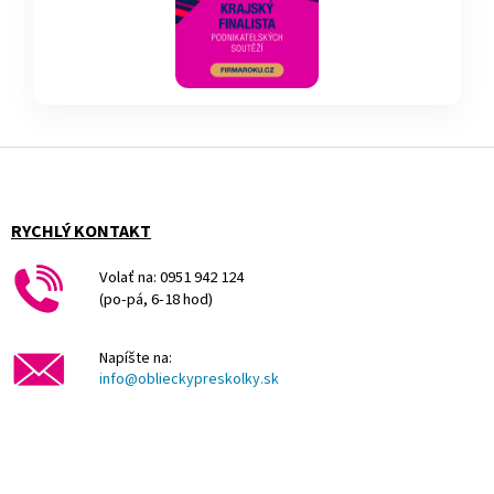
Z
á
p
ä
RYCHLÝ KONTAKT
t
i
Volať na: 0951 942 124
e
(po-pá, 6-18 hod)
Napíšte na:
info@oblieckypreskolky.sk