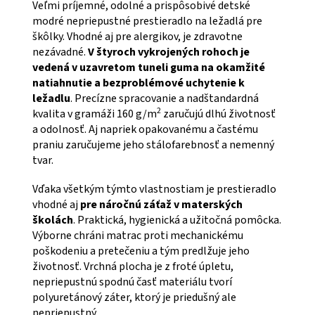
Veľmi príjemné, odolné a prispôsobivé detské
modré nepriepustné prestieradlo na ležadlá pre
škôlky. Vhodné aj pre alergikov, je zdravotne
nezávadné.
V štyroch vykrojených rohoch je
vedená v uzavretom tuneli guma na okamžité
natiahnutie a bezproblémové uchytenie k
ležadlu
. Precízne spracovanie a nadštandardná
2
kvalita v gramáži 160 g/m
zaručujú dlhú životnosť
a odolnosť. Aj napriek opakovanému a častému
praniu zaručujeme jeho stálofarebnosť a nemenný
tvar.
Vďaka všetkým týmto vlastnostiam je prestieradlo
vhodné aj
pre náročnú záťaž v materských
školách
. Praktická, hygienická a užitočná pomôcka.
Výborne chráni matrac proti mechanickému
poškodeniu a pretečeniu a tým predlžuje jeho
životnosť. Vrchná plocha je z froté úpletu,
nepriepustnú spodnú časť materiálu tvorí
polyuretánový záter, ktorý je priedušný ale
nepriepustný.