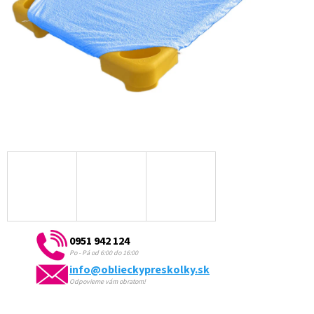
0951 942 124
Po - Pá od 6:00 do 16:00
info@oblieckypreskolky.sk
Odpovieme vám obratom!