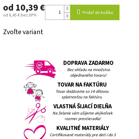
od
10,39 €
Pridať do košíka
od
8,45 €
bez DPH
Jednotková
cena:
Zvoľte variant
DOPRAVA ZADARMO
Bez ohľadu na množstvo
objednaného tovaru!
TOVAR NA FAKTÚRU
Tovar dodávame so 14-dňovou
splatnosťou na faktúru.
VLASTNÁ ŠIJACÍ DIELŇA
Na želanie vám ušijeme akýkoľvek
rozmer prestieradla!
KVALITNÉ MATERIÁLY
Certifikované materiály pre deti i do 3