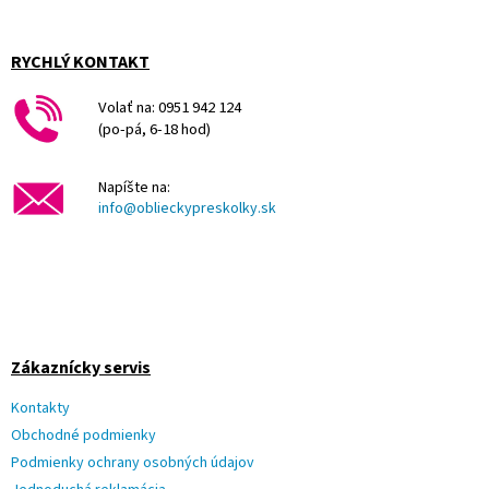
á
p
ä
RYCHLÝ KONTAKT
t
i
Volať na: 0951 942 124
e
(po-pá, 6-18 hod)
Napíšte na:
info@oblieckypreskolky.sk
Zákaznícky servis
Kontakty
Obchodné podmienky
Podmienky ochrany osobných údajov