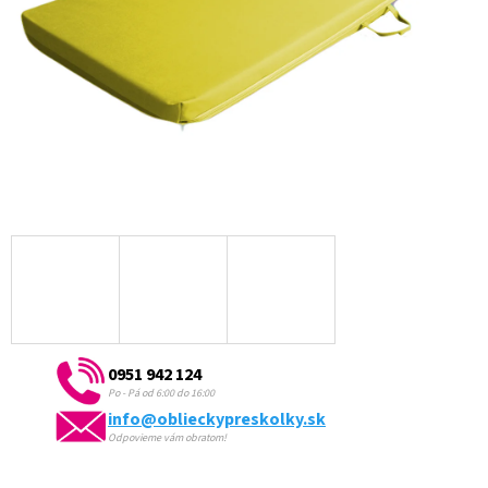
0951 942 124
Po - Pá od 6:00 do 16:00
info@oblieckypreskolky.sk
Odpovieme vám obratom!