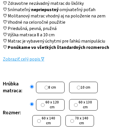
♡
Zdravotne nezávadný matrac do škôlky
♡
Snímateľný
nepriepustný
omývateľný poťah
♡
Molitanový matrac vhodný aj na položenie na zem
♡
Vhodné na celoročné použitie
♡
Priedušná, pevná, pružná
♡
Výška matraca 8 a 10 cm
♡
Matrac je vybavený úchytmi pre ľahkú manipuláciu
♡
Ponúkame vo všetkých štandardných rozmeroch
Zobraziť celý popis ∇
Hrúbka
8 cm
10 cm
matraca:
60 x 120
60 x 130
cm
cm
Rozmer:
60 x 140
70 x 140
cm
cm