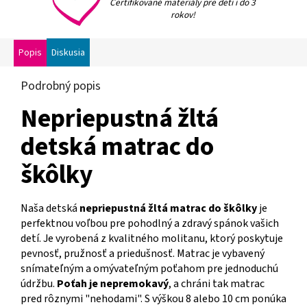
Certifikované materiály pre deti i do 3
rokov!
Popis
Diskusia
Podrobný popis
Nepriepustná žltá
detská matrac do
škôlky
Naša detská
nepriepustná žltá matrac do škôlky
je
perfektnou voľbou pre pohodlný a zdravý spánok vašich
detí. Je vyrobená z kvalitného molitanu, ktorý poskytuje
pevnosť, pružnosť a priedušnosť. Matrac je vybavený
snímateľným a omývateľným poťahom pre jednoduchú
údržbu.
Poťah je nepremokavý
, a chráni tak matrac
pred rôznymi "nehodami". S výškou 8 alebo 10 cm ponúka