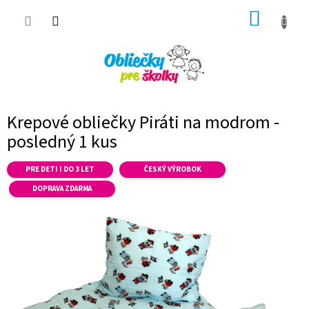
Prejsť
NÁKUP
na
obsah
KOŠÍK
Krepové obliečky Piráti na modrom -
posledný 1 kus
PRE DETI I DO 3 LET
ČESKÝ VÝROBOK
DOPRAVA ZDARMA