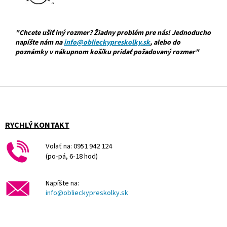
"Chcete ušiť iný rozmer? Žiadny problém pre nás! Jednoducho
napíšte nám na
info@oblieckypreskolky.sk
, alebo do
poznámky v nákupnom košíku pridať požadovaný rozmer"
Z
á
p
ä
RYCHLÝ KONTAKT
t
i
Volať na: 0951 942 124
e
(po-pá, 6-18 hod)
Napíšte na:
info@oblieckypreskolky.sk