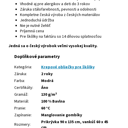
Vhodné aj pre alergikov a deti do 3 rokov
Záruka stálofarebnosti, pevnosti a odolnosti
Kompletne česká výroba z českých materiálov
Jednoduchá údržba
Nie je nutné žehliť
Príjemná cena
Pre škôlky na faktúru so 14 dňovou splatnosťou
Jedná sa o český výrobok veľmi vysokej kvality.
Doplňkové parametry
Kategória:
Krepové obliečky pre škôlky
Záruka:
2 roky
Farba:
Modrá
Certifikáty:
Áno
2
Gramáž:
130 g/m
Materiál:
100 % Bavlna
Pranie:
60 °C
Zapínanie:
Manglovanie gombíky
Prikrývka 90 x 135 cm, vankúš 60 x 45
Rozmery:
cm