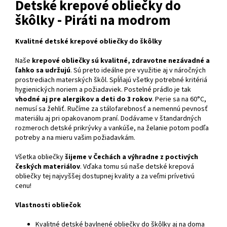
Detské krepové obliečky do
škôlky - Piráti na modrom
Kvalitné detské krepové obliečky do škôlky
Naše
krepové obliečky sú kvalitné, zdravotne nezávadné a
ľahko sa udržujú
. Sú preto ideálne pre využitie aj v náročných
prostrediach materských škôl. Spĺňajú všetky potrebné kritériá
hygienických noriem a požiadaviek. Postelné prádlo je tak
vhodné aj pre alergikov a deti do 3 rokov
. Perie sa na 60°C,
nemusí sa žehliť. Ručíme za stálofarebnosť a nemennú pevnosť
materiálu aj pri opakovanom praní. Dodávame v štandardných
rozmeroch detské prikrývky a vankúše, na želanie potom podľa
potreby a na mieru vašim požiadavkám.
Všetka obliečky
šijeme v Čechách a výhradne z poctivých
českých materiálov
. Vďaka tomu sú naše detské krepová
obliečky tej najvyššej dostupnej kvality a za veľmi prívetivú
cenu!
Vlastnosti obliečok
Kvalitné detské bavlnené obliečky do škôlky aj na doma