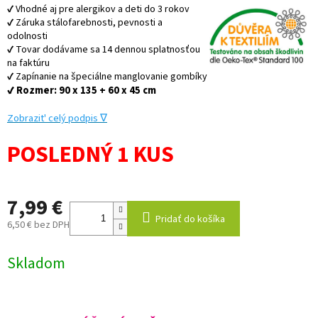
✔ Vhodné aj pre alergikov a deti do 3 rokov
✔ Záruka stálofarebnosti, pevnosti a
odolnosti
✔ Tovar dodávame sa 14 dennou splatnosťou
na faktúru
✔ Zapínanie na špeciálne manglovanie gombíky
✔ Rozmer: 90 x 135 + 60 x 45 cm
Zobraz
it' celý podpis ∇
POSLEDNÝ 1 KUS
7,99 €
Pridať do košíka
6,50 € bez DPH
Jednotková
cena:
Skladom