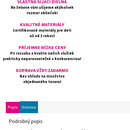
VLASTNÁ ŠIJACÍ DIELŇA
Na želanie vám ušijeme akýkoľvek
rozmer obliečok!
KVALITNÉ MATERIÁLY
Certifikované materiály pre deti
už od 3 rokov!
PRÍJEMNE NÍZKE CENY
Pri rozsahu a kvalite našich služieb
prakticky neporovnateľné s konkurenciou!
DOPRAVA VŽDY ZADARMO
Bez ohľadu na množstvo
objednaného tovaru!
Popis
Diskusia
Podrobný popis