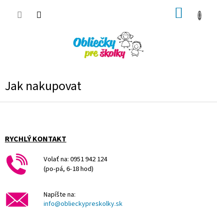
Prejsť
NÁKUP
na
obsah
KOŠÍK
Jak nakupovat
Z
á
p
ä
RYCHLÝ KONTAKT
t
i
Volať na: 0951 942 124
e
(po-pá, 6-18 hod)
Napíšte na:
info@oblieckypreskolky.sk