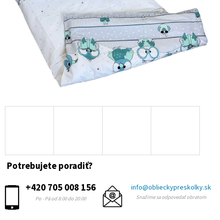
Potrebujete poradiť?
+420 705 008 156
info@oblieckypreskolky.sk
Snažíme sa odpovedať obratom
Po - Pá od 8:00 do 20:00