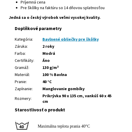
Príjemná cena
Pre škôlky na faktúru so 14 dňovou splatnosťou
Jedná sa o český výrobok veľmi vysokej kvality.
Doplňkové parametry
Kategória:
Bavlnené obliečky pre škôlky
Záruka:
2 roky
Farba:
Modrá
Certifikáty:
Áno
2
Gramáž:
130 g/m
Materiál:
100 % Bavlna
Pranie:
40 °C
Zapínanie:
Manglovanie gombíky
Prikrývka 90 x 135 cm, vankúš 60 x 45
Rozmery:
cm
Starostlivosť o produkt
Maximálna teplota prania 40°C