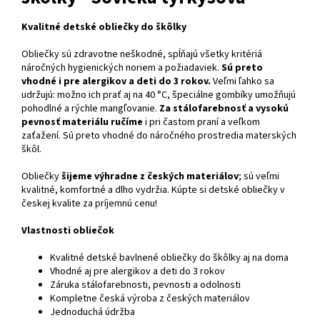
Kvalitné detské obliečky do škôlky
Obliečky sú zdravotne neškodné, spĺňajú všetky kritériá
náročných hygienických noriem a požiadaviek.
Sú preto
vhodné i pre alergikov a deti do 3 rokov.
Veľmi ľahko sa
udržujú: možno ich prať aj na 40 °C, špeciálne gombíky umožňujú
pohodlné a rýchle mangľovanie.
Za stálofarebnosť a vysokú
pevnosť materiálu ručíme
i pri častom praní a veľkom
zaťažení. Sú preto vhodné do náročného prostredia materských
škôl.
Obliečky
šijeme výhradne z českých materiálov
; sú veľmi
kvalitné, komfortné a dlho vydržia. Kúpte si detské obliečky v
českej kvalite za príjemnú cenu!
Vlastnosti obliečok
Kvalitné detské bavlnené obliečky do škôlky aj na doma
Vhodné aj pre alergikov a deti do 3 rokov
Záruka stálofarebnosti, pevnosti a odolnosti
Kompletne česká výroba z českých materiálov
Jednoduchá údržba