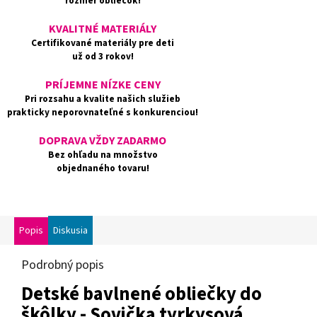
rozmer obliečok!
KVALITNÉ MATERIÁLY
Certifikované materiály pre deti
už od 3 rokov!
PRÍJEMNE NÍZKE CENY
Pri rozsahu a kvalite našich služieb
prakticky neporovnateľné s konkurenciou!
DOPRAVA VŽDY ZADARMO
Bez ohľadu na množstvo
objednaného tovaru!
Popis
Diskusia
Podrobný popis
Detské bavlnené obliečky do
škôlky - Sovička tyrkysová