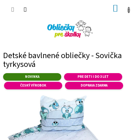
Prejsť
NÁKUP
na
obsah
KOŠÍK
Detské bavlnené obliečky - Sovička
tyrkysová
NOVINKA
PRE DETI I DO 3 LET
ČESKÝ VÝROBOK
DOPRAVA ZDARMA