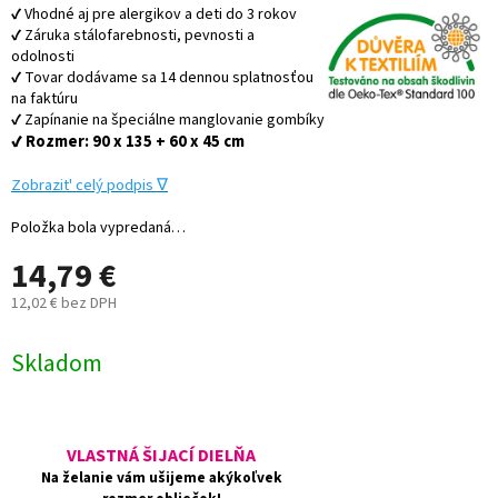
✔ Vhodné aj pre alergikov a deti do 3 rokov
✔ Záruka stálofarebnosti, pevnosti a
odolnosti
✔ Tovar dodávame sa 14 dennou splatnosťou
na faktúru
✔ Zapínanie na špeciálne manglovanie gombíky
✔ Rozmer: 90 x 135 + 60 x 45 cm
Zobraz
it' celý podpis ∇
Položka bola vypredaná…
14,79 €
12,02 € bez DPH
Jednotková
cena:
Skladom
VLASTNÁ ŠIJACÍ DIELŇA
Na želanie vám ušijeme akýkoľvek