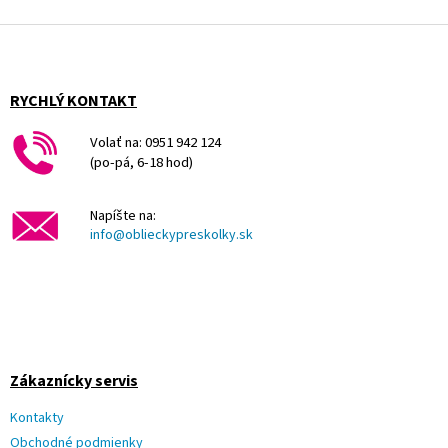
Z
á
p
ä
RYCHLÝ KONTAKT
t
i
Volať na: 0951 942 124
e
(po-pá, 6-18 hod)
Napíšte na:
info@oblieckypreskolky.sk
Zákaznícky servis
Kontakty
Obchodné podmienky